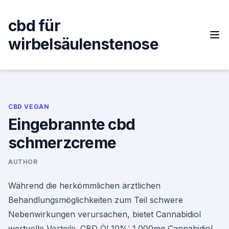
Skip
to
cbd für
content
wirbelsäulenstenose
CBD VEGAN
Eingebrannte cbd
schmerzcreme
AUTHOR
Während die herkömmlichen ärztlichen
Behandlungsmöglichkeiten zum Teil schwere
Nebenwirkungen verursachen, bietet Cannabidiol
wertvolle Vorteile. CBD Öl 10%: 1.000mg Cannabidiol,