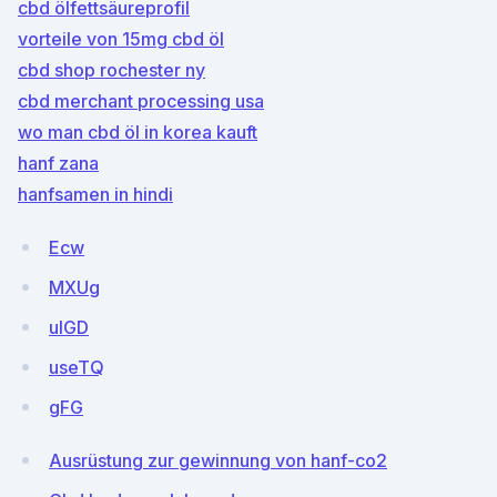
cbd ölfettsäureprofil
vorteile von 15mg cbd öl
cbd shop rochester ny
cbd merchant processing usa
wo man cbd öl in korea kauft
hanf zana
hanfsamen in hindi
Ecw
MXUg
uIGD
useTQ
gFG
Ausrüstung zur gewinnung von hanf-co2