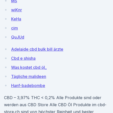
MS
wiKnr
KeHa
cim
QuJUd
Adelaide cbd bulk bill ärzte
Cbd e shisha
Was kostet cbd öl_
Tägliche malideen
Hanf-badebombe
CBD – 3,97% THC < 0,2% Alle Produkte sind oder
werden aus CBD Store Alle CBD Öl Produkte im cbd-
store.ch sind von höchster Reinheit und bester