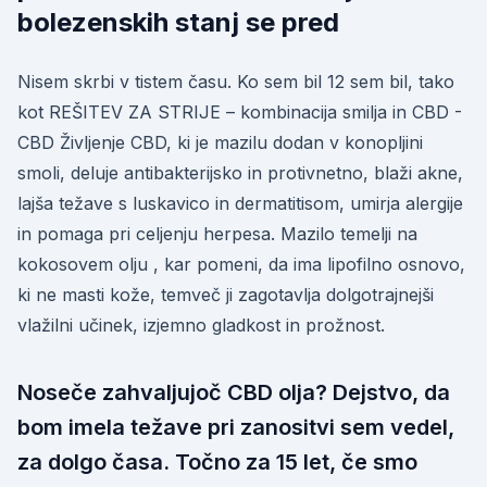
bolezenskih stanj se pred
Nisem skrbi v tistem času. Ko sem bil 12 sem bil, tako
kot REŠITEV ZA STRIJE – kombinacija smilja in CBD -
CBD Življenje CBD, ki je mazilu dodan v konopljini
smoli, deluje antibakterijsko in protivnetno, blaži akne,
lajša težave s luskavico in dermatitisom, umirja alergije
in pomaga pri celjenju herpesa. Mazilo temelji na
kokosovem olju , kar pomeni, da ima lipofilno osnovo,
ki ne masti kože, temveč ji zagotavlja dolgotrajnejši
vlažilni učinek, izjemno gladkost in prožnost.
Noseče zahvaljujoč CBD olja? Dejstvo, da
bom imela težave pri zanositvi sem vedel,
za dolgo časa. Točno za 15 let, če smo