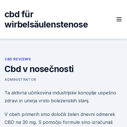
Skip
to
cbd für
content
wirbelsäulenstenose
CBD REVIEWS
Cbd v nosečnosti
ADMINISTRATOR
Ta aktivna učinkovina industrijske konoplje uspešno
zdravi in umirja vrsto bolezenskih stanj.
V obeh primerih smo določili želen dnevni odmerek
CBD na 30 mg. S pomočjo formule smo izračunali