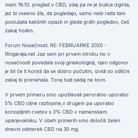
mam 18.10. pregled v CBD, zdaj pa mi je bulica izginla,
jaz bi vseeno šla, da pogledajo, samo nebi rada tam
poslušala kakšnih opazk in gleda grdih pogledov, češ
zakaj hodim.
Forum Nosečnost: RE: FEBRUARKE 2020 -
Ringaraja.net Jaz sem pri prvem otroku no v
nosečnosti povedala svoji ginekologinji, njen odgovor
je bil če ti koristi da se dobro počutim, izvidi so odlični
zakaj bi prenehala. Torej tudi sedaj ne bom.
V prvem primeru smo upoštevali peroralno uporabo
5% CBD oljne raztopine,v drugem pa uporabo
konopljinih cvetov s 3% CBD v namenskem
uparjevalniku. V obeh primerih smo določili želen
dnevni odmerek CBD na 30 mg.