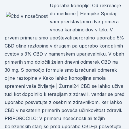
Uporaba konoplje: Od rekreacije
do medicine | Hempika Spodaj
vam predstavljamo dva primera
vnosa kanabinoidov v telo. V
prvem primeru smo upoštevali peroralno uporabo 5%
CBD oljne raztopine,v drugem pa uporabo konopljinih
cvetov s 3% CBD v namenskem uparjevalniku. V obeh
primerih smo določili želen dnevni odmerek CBD na
30 mg. S pomočjo formule smo izračunali odmerek
oljne raztopine v Kako lahko konopljina smola
spremeni vaše življenje | Žurnal24 CBD se lahko uživa
tudi kot dopolnilo k terapijam z zdravili, vendar se pred
uporabo posvetujte z osebnim zdravnikom, ker lahko
CBD v nekaterih primerih poveča učinkovitost zdravil.
PRIPOROČILO: V primeru nosečnosti ali težjih
bolezenskih stanj se pred uporabo CBD-ja posvetujte