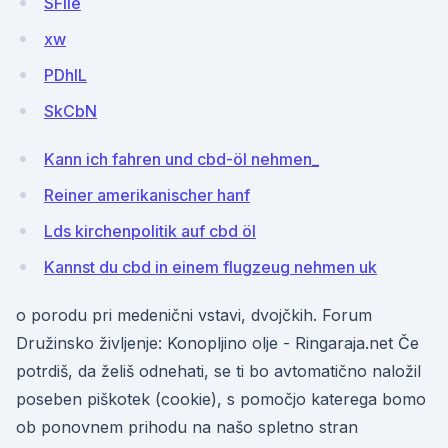
SFlie
xw
PDhlL
SkCbN
Kann ich fahren und cbd-öl nehmen_
Reiner amerikanischer hanf
Lds kirchenpolitik auf cbd öl
Kannst du cbd in einem flugzeug nehmen uk
o porodu pri medenični vstavi, dvojčkih. Forum
Družinsko življenje: Konopljino olje - Ringaraja.net Če
potrdiš, da želiš odnehati, se ti bo avtomatično naložil
poseben piškotek (cookie), s pomočjo katerega bomo
ob ponovnem prihodu na našo spletno stran