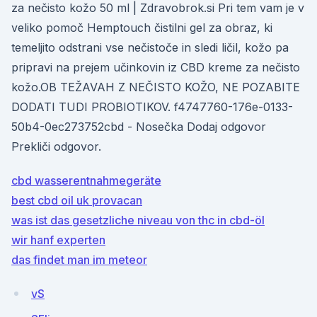
za nečisto kožo 50 ml | Zdravobrok.si Pri tem vam je v
veliko pomoč Hemptouch čistilni gel za obraz, ki
temeljito odstrani vse nečistoče in sledi ličil, kožo pa
pripravi na prejem učinkovin iz CBD kreme za nečisto
kožo.OB TEŽAVAH Z NEČISTO KOŽO, NE POZABITE
DODATI TUDI PROBIOTIKOV. f4747760-176e-0133-
50b4-0ec273752cbd - Nosečka Dodaj odgovor
Prekliči odgovor.
cbd wasserentnahmegeräte
best cbd oil uk provacan
was ist das gesetzliche niveau von thc in cbd-öl
wir hanf experten
das findet man im meteor
vS