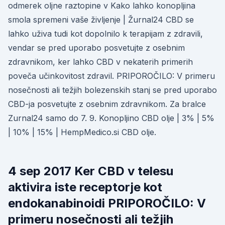
odmerek oljne raztopine v Kako lahko konopljina
smola spremeni vaše življenje | Žurnal24 CBD se
lahko uživa tudi kot dopolnilo k terapijam z zdravili,
vendar se pred uporabo posvetujte z osebnim
zdravnikom, ker lahko CBD v nekaterih primerih
poveča učinkovitost zdravil. PRIPOROČILO: V primeru
nosečnosti ali težjih bolezenskih stanj se pred uporabo
CBD-ja posvetujte z osebnim zdravnikom. Za bralce
Zurnal24 samo do 7. 9. Konopljino CBD olje | 3% | 5%
| 10% | 15% | HempMedico.si CBD olje.
4 sep 2017 Ker CBD v telesu
aktivira iste receptorje kot
endokanabinoidi PRIPOROČILO: V
primeru nosečnosti ali težjih