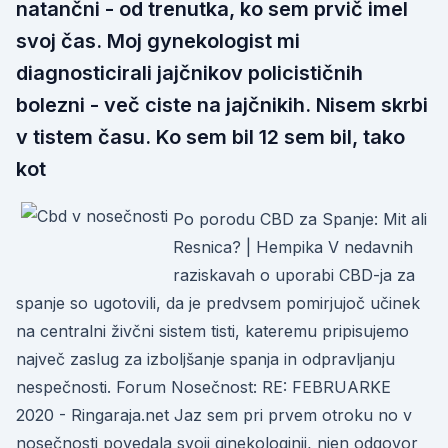
natančni - od trenutka, ko sem prvič imel
svoj čas. Moj gynekologist mi
diagnosticirali jajčnikov policističnih
bolezni - več ciste na jajčnikih. Nisem skrbi
v tistem času. Ko sem bil 12 sem bil, tako
kot
Po porodu CBD za Spanje: Mit ali
Resnica? | Hempika V nedavnih
raziskavah o uporabi CBD-ja za
spanje so ugotovili, da je predvsem pomirjujoč učinek
na centralni živčni sistem tisti, kateremu pripisujemo
največ zaslug za izboljšanje spanja in odpravljanju
nespečnosti. Forum Nosečnost: RE: FEBRUARKE
2020 - Ringaraja.net Jaz sem pri prvem otroku no v
nosečnosti povedala svoji ginekologinji, njen odgovor