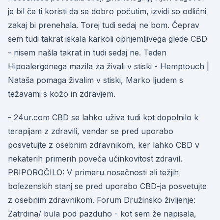
je bil če ti koristi da se dobro počutim, izvidi so odlični
zakaj bi prenehala. Torej tudi sedaj ne bom. Čeprav
sem tudi takrat iskala karkoli oprijemljivega glede CBD
- nisem našla takrat in tudi sedaj ne. Teden
Hipoalergenega mazila za živali v stiski - Hemptouch |
Nataša pomaga živalim v stiski, Marko ljudem s
težavami s kožo in zdravjem.
- 24ur.com CBD se lahko uživa tudi kot dopolnilo k
terapijam z zdravili, vendar se pred uporabo
posvetujte z osebnim zdravnikom, ker lahko CBD v
nekaterih primerih poveča učinkovitost zdravil.
PRIPOROČILO: V primeru nosečnosti ali težjih
bolezenskih stanj se pred uporabo CBD-ja posvetujte
z osebnim zdravnikom. Forum Družinsko življenje:
Zatrdina/ bula pod pazduho - kot sem že napisala,