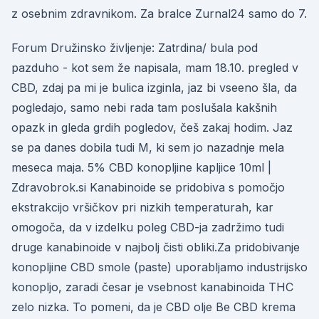
z osebnim zdravnikom. Za bralce Zurnal24 samo do 7.
Forum Družinsko življenje: Zatrdina/ bula pod
pazduho - kot sem že napisala, mam 18.10. pregled v
CBD, zdaj pa mi je bulica izginla, jaz bi vseeno šla, da
pogledajo, samo nebi rada tam poslušala kakšnih
opazk in gleda grdih pogledov, češ zakaj hodim. Jaz
se pa danes dobila tudi M, ki sem jo nazadnje mela
meseca maja. 5% CBD konopljine kapljice 10ml |
Zdravobrok.si Kanabinoide se pridobiva s pomočjo
ekstrakcijo vršičkov pri nizkih temperaturah, kar
omogoča, da v izdelku poleg CBD-ja zadržimo tudi
druge kanabinoide v najbolj čisti obliki.Za pridobivanje
konopljine CBD smole (paste) uporabljamo industrijsko
konopljo, zaradi česar je vsebnost kanabinoida THC
zelo nizka. To pomeni, da je CBD olje Be CBD krema