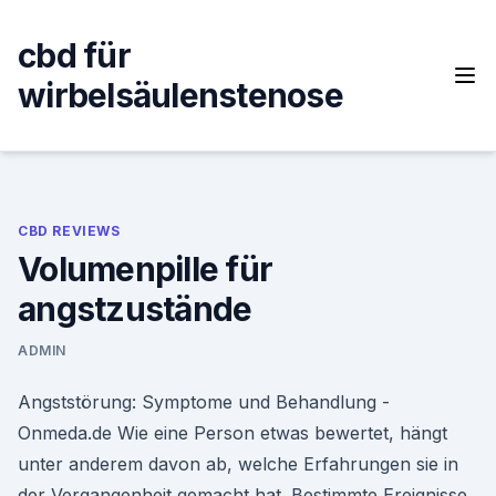
Skip
to
cbd für
content
wirbelsäulenstenose
CBD REVIEWS
Volumenpille für
angstzustände
ADMIN
Angststörung: Symptome und Behandlung -
Onmeda.de Wie eine Person etwas bewertet, hängt
unter anderem davon ab, welche Erfahrungen sie in
der Vergangenheit gemacht hat. Bestimmte Ereignisse