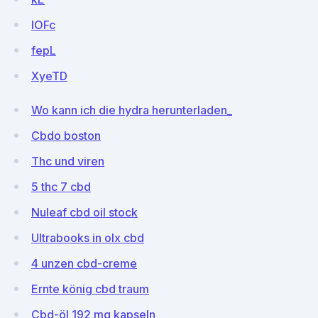
IOFc
fepL
XyeTD
Wo kann ich die hydra herunterladen_
Cbdo boston
Thc und viren
5 thc 7 cbd
Nuleaf cbd oil stock
Ultrabooks in olx cbd
4 unzen cbd-creme
Ernte könig cbd traum
Cbd-öl 192 mg kapseln