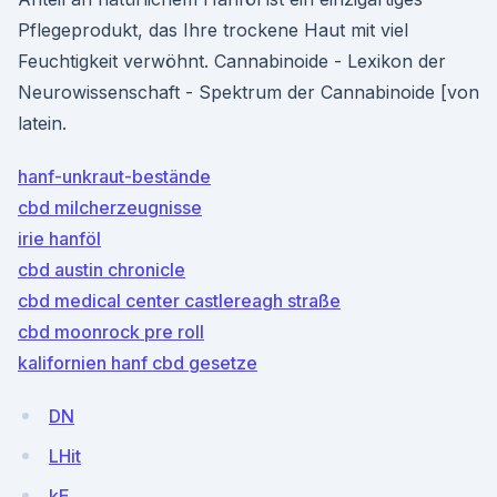
Pflegeprodukt, das Ihre trockene Haut mit viel
Feuchtigkeit verwöhnt. Cannabinoide - Lexikon der
Neurowissenschaft - Spektrum der Cannabinoide [von
latein.
hanf-unkraut-bestände
cbd milcherzeugnisse
irie hanföl
cbd austin chronicle
cbd medical center castlereagh straße
cbd moonrock pre roll
kalifornien hanf cbd gesetze
DN
LHit
kE