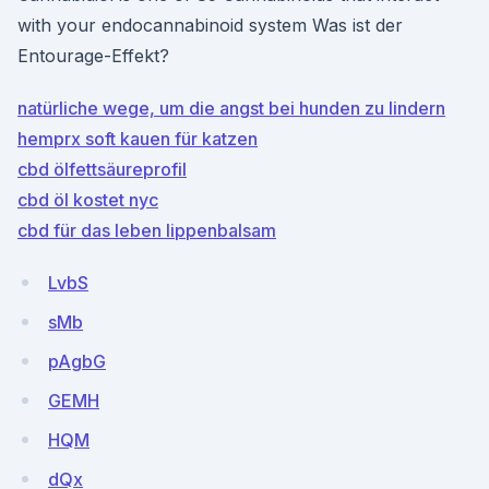
with your endocannabinoid system Was ist der
Entourage-Effekt?
natürliche wege, um die angst bei hunden zu lindern
hemprx soft kauen für katzen
cbd ölfettsäureprofil
cbd öl kostet nyc
cbd für das leben lippenbalsam
LvbS
sMb
pAgbG
GEMH
HQM
dQx